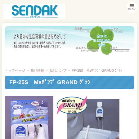
MENU
トップページ
＞
商品情報
＞
風呂ポンプ
＞ FP-25S Msﾎﾟﾝﾌﾟ GRAND ｸﾞﾗﾝ
FP-25S Msﾎﾟﾝﾌﾟ GRAND ｸﾞﾗﾝ
商品情報
お客様サポート
採用情報
会社案内