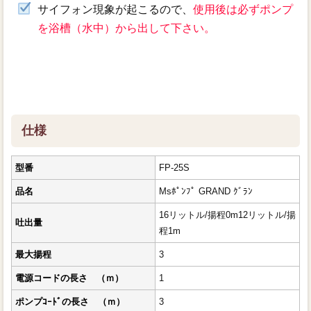
サイフォン現象が起こるので、
使用後は必ずポンプ
を浴槽（水中）から出して下さい。
仕様
型番
FP-25S
品名
Msﾎﾟﾝﾌﾟ GRAND ｸﾞﾗﾝ
16リットル/揚程0m12リットル/揚
吐出量
程1m
最大揚程
3
電源コードの長さ （ｍ）
1
ポンプｺｰﾄﾞの長さ （ｍ）
3