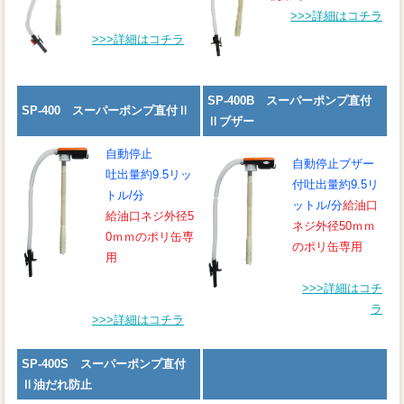
>>>詳細はコチラ
>>>詳細はコチラ
SP-400B スーパーポンプ直付
SP-400 スーパーポンプ直付Ⅱ
Ⅱブザー
自動停止
自動停止ブザー
吐出量約9.5リッ
付
吐出量約9.5リ
トル/分
ットル/分
給油口
給油口ネジ外径5
ネジ外径50ｍｍ
0ｍｍのポリ缶専
のポリ缶専用
用
>>>詳細はコチ
ラ
>>>詳細はコチラ
SP-400S スーパーポンプ直付
Ⅱ油だれ防止