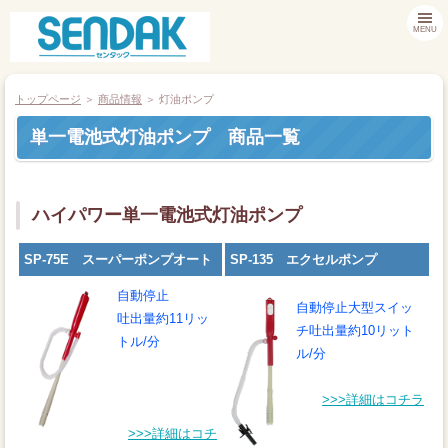
MENU
トップページ
＞
商品情報
＞ 灯油ポンプ
単一電池式灯油ポンプ 商品一覧
商品情報
お客様サポート
ハイパワー単一電池式灯油ポンプ
採用情報
SP-75E スーパーポンプオート
SP-135 エクセルポンプ
自動停止
会社案内
自動停止大型スイッ
吐出量約11リッ
チ吐出量約10リット
トル/分
ル/分
>>>詳細はコチラ
>>>詳細はコチ