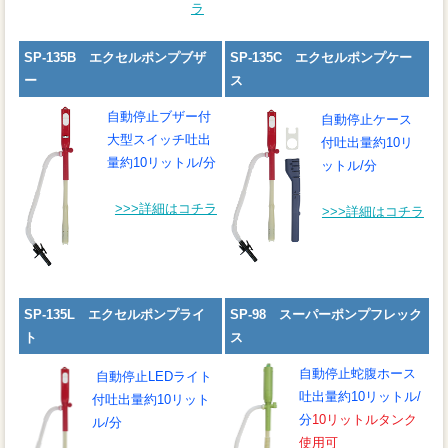
ラ
SP-135B エクセルポンプブザ
SP-135C エクセルポンプケー
ー
ス
自動停止ブザー付
自動停止
ケース
大型スイッチ
吐出
付
吐出量約10リ
量約10リットル/分
ットル/分
>>>詳細はコチラ
>>>詳細はコチラ
SP-135L エクセルポンプライ
SP-98 スーパーポンプフレック
ト
ス
自動停止蛇腹ホース
自動停止LEDライト
吐出量約10リットル/
付
吐出量約10リット
分
10リットルタンク
ル/分
使用可