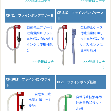
>>>詳細はコチラ
>>>詳細はコチラ
CP-21C ファインポンプケース
CP-31 ファインポンプブザーⅡ
Ⅱ
自動停止
ブザー付
自動停止
ケース
吐出量約10リット
付
吐出量約10リ
ル/分
背の低いポリ
ットル/分
背の低
タンクに使用可能
いポリタンクに
分
使用可能分
>>>詳細はコチ
>>>詳細はコチ
ラ
ラ
CP-20LT ファインポンプライ
DL-1 ファインポンプ軽油
ト
自動停止
吐
自動停止
軽油専用
出量約10リット
吐出量約10リット
ル/分
ル/分