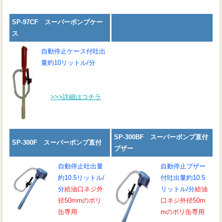
SP-97CF スーパーポンプケー
ス
自動停止ケース付
吐出
量約10リットル/分
>>>詳細はコチラ
SP-300BF スーパーポンプ直付
SP-300F スーパーポンプ直付
ブザー
自動停止
吐出量
自動停止ブザー
約10.5リットル/
付吐出量約10.5
分
給油口ネジ外
リットル/分
給油
径50mmのポリ
口ネジ外径50m
缶専用
mのポリ缶専用