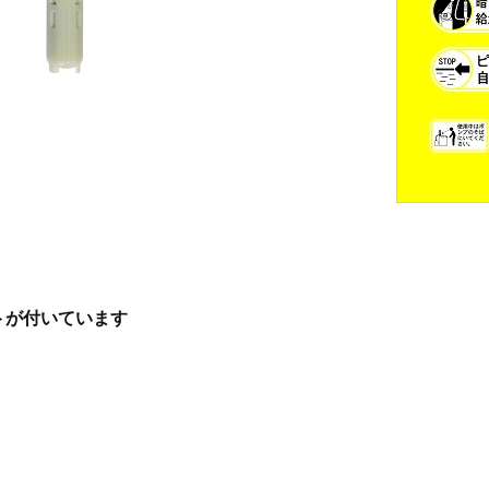
トが付いています
。
）