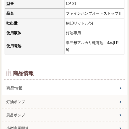
型番
CP-21
品名
ファインポンプオートストップⅡ
吐出量
約10リットル/分
使用液体
灯油専用
単三形アルカリ乾電池 4本(LR-
使用電池
6)
商品情報
商品情報
灯油ポンプ
風呂ポンプ
小型家電関連