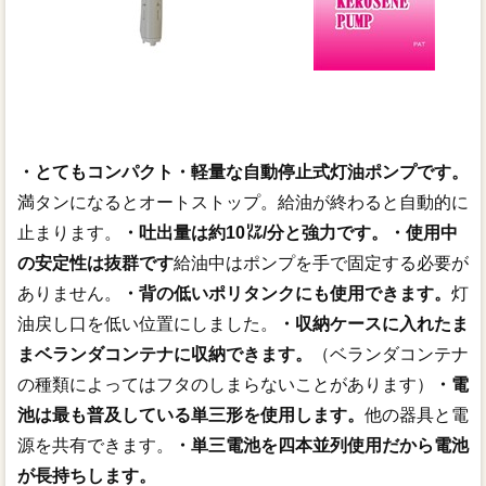
・とてもコンパクト・軽量な自動停止式灯油ポンプです。
満タンになるとオートストップ。給油が終わると自動的に
止まります。
・吐出量は約10㍑/分と強力です。
・使用中
の安定性は抜群です
給油中はポンプを手で固定する必要が
ありません。
・背の低いポリタンクにも使用できます。
灯
油戻し口を低い位置にしました。
・収納ケースに入れたま
まベランダコンテナに収納できます。
（ベランダコンテナ
の種類によってはフタのしまらないことがあります）
・電
池は最も普及している単三形を使用します。
他の器具と電
源を共有できます。
・単三電池を四本並列使用だから電池
が長持ちします。