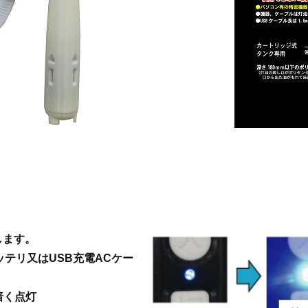
します。
ッテリ又はUSB充電ACケー
暗く点灯