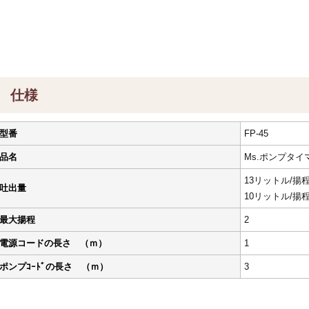
仕様
型番
FP-45
品名
Ms.ポンプタイ
13リットル/揚程
吐出量
10リットル/揚程
最大揚程
2
電源コードの長さ （ｍ）
1
ポンプｺｰﾄﾞの長さ （ｍ）
3