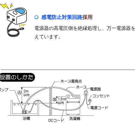
感電防止対策回路
採用
電源器の高電圧側を絶縁処理し、万一電源器
えています。