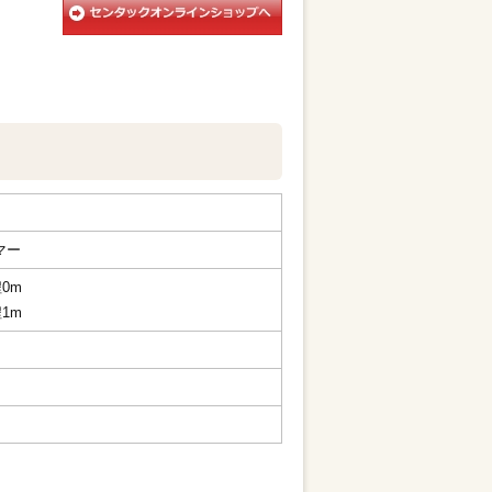
マー
0m
1m