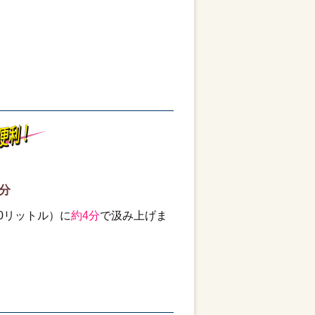
分
0リットル）に
約4分
で汲み上げま