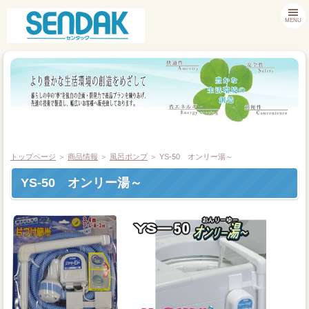
MENU
トップページ
＞
商品情報
＞
風呂ポンプ
＞ YS-50 オンリー湯～
YS-50 オンリー湯～
商品情報
お客様サポート
採用情報
会社案内