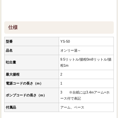
仕様
型番
YS-50
品名
オンリー湯～
9.5リットル/揚程0m8リットル/揚
吐出量
程1m
最大揚程
2
電源コードの長さ（m）
1
3 ※台紙には3.4mアーム+ホ
ポンプコードの長さ（m）
ース付で表記
付属品
アーム、ベース