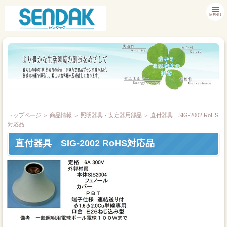
MENU
トップページ
＞
商品情報
＞
照明器具・安定器用部品
＞ 直付器具 SIG-2002 RoHS
対応品
直付器具 SIG-2002 RoHS対応品
商品情報
お客様サポート
採用情報
会社案内