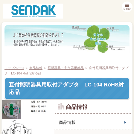
MENU
トップページ
＞
商品情報
＞
照明器具・安定器用部品
＞ 直付照明器具用取付アダプ
タ LC-104 RoHS対応品
直付照明器具用取付アダプタ LC-104 RoHS対
商品情報
応品
お客様サポート
商品情報
採用情報
商品情報
会社案内