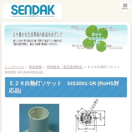
MENU
トップページ
＞
商品情報
＞
照明器具・安定器用部品
＞ Ｅ２６白熱灯ソケット
SIS3001-1R (RoHS対応品)
Ｅ２６白熱灯ソケット SIS3001-1R (RoHS対
商品情報
応品)
お客様サポート
採用情報
会社案内