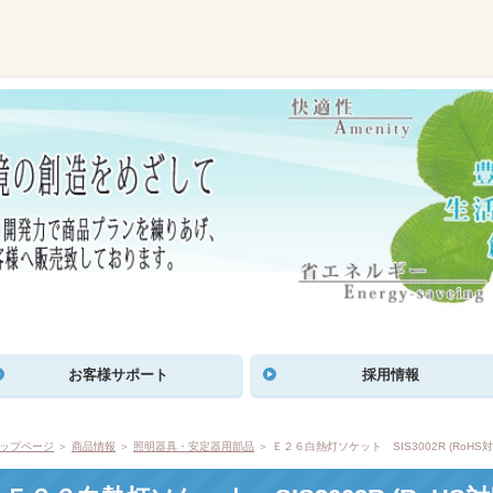
お客様サポート
採用情報
ップページ
＞
商品情報
＞
照明器具・安定器用部品
＞ Ｅ２６白熱灯ソケット SIS3002R (RoHS対