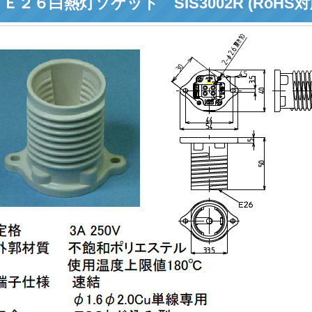
Ｅ２６白熱灯ソケット SIS3002R (RoHS対